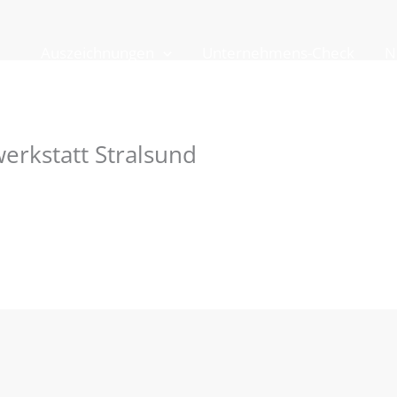
Auszeichnungen
Unternehmens-Check
N
erkstatt Stralsund