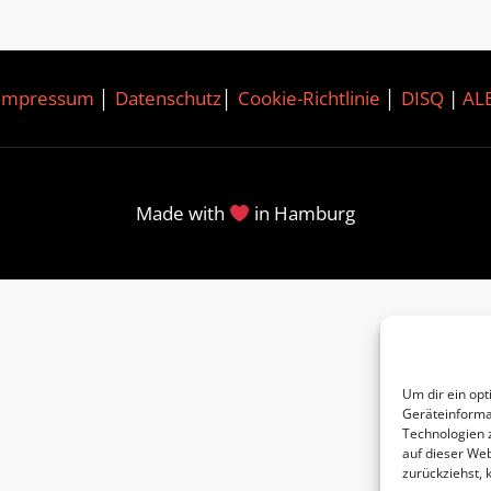
Impressum
│
Datenschutz
│
Cookie-Richtlinie
│
DISQ
|
AL
Made with
in Hamburg
Um dir ein opt
Geräteinforma
Technologien 
auf dieser Web
zurückziehst,