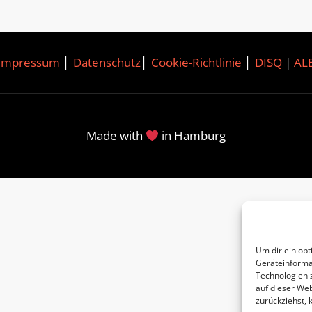
Impressum
│
Datenschutz
│
Cookie-Richtlinie
│
DISQ
|
AL
Made with
in Hamburg
Um dir ein opt
Geräteinforma
Technologien 
auf dieser Web
zurückziehst,