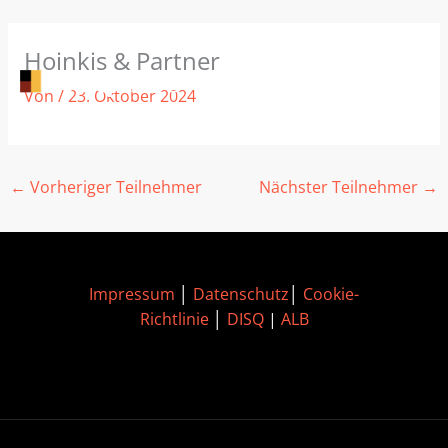
Zum
Hoinkis & Partner
Inhalt
springen
Von
/
23. Oktober 2024
←
Vorheriger Teilnehmer
Nächster Teilnehmer
→
Impressum
│
Datenschutz
│
Cookie-
Richtlinie
│
DISQ
|
ALB