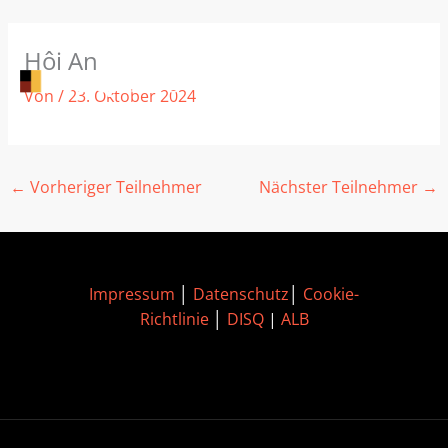
Zum
Hội An
Inhalt
springen
Von
/
23. Oktober 2024
←
Vorheriger Teilnehmer
Nächster Teilnehmer
→
Impressum
│
Datenschutz
│
Cookie-
Richtlinie
│
DISQ
|
ALB