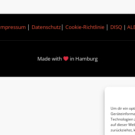
Impressum
│
Datenschutz
│
Cookie-Richtlinie
│
DISQ
|
AL
Made with
in Hamburg
Um dir ein opt
Geräteinforma
Technologien 
auf dieser Web
zurückziehst,