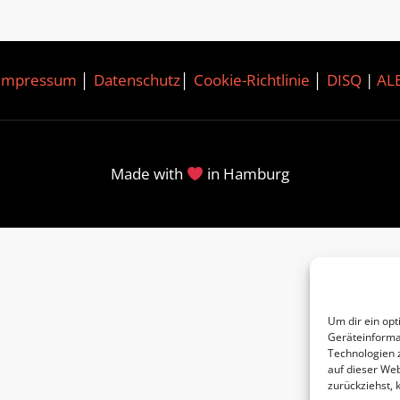
Impressum
│
Datenschutz
│
Cookie-Richtlinie
│
DISQ
|
AL
Made with
in Hamburg
Um dir ein opt
Geräteinforma
Technologien 
auf dieser Web
zurückziehst,