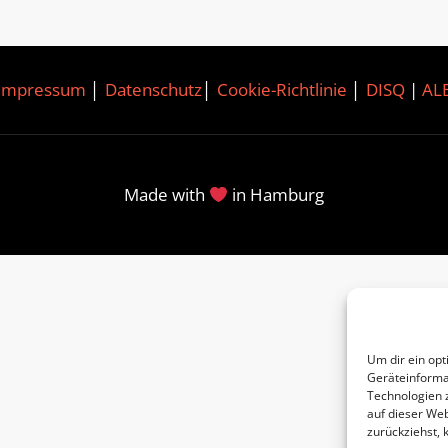
Impressum
│
Datenschutz
│
Cookie-Richtlinie
│
DISQ
|
AL
Made with
in Hamburg
Um dir ein opt
Geräteinforma
Technologien 
auf dieser Web
zurückziehst,