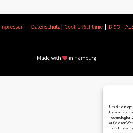
Impressum
│
Datenschutz
│
Cookie-Richtlinie
│
DISQ
|
AL
Made with
in Hamburg
Um dir ein opt
Geräteinforma
Technologien 
auf dieser Web
zurückziehst,