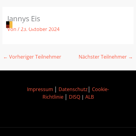
Zum
Jannys Eis
Inhalt
springen
Von
/
23. Oktober 2024
←
Vorheriger Teilnehmer
Nächster Teilnehmer
→
Impressum
│
Datenschutz
│
Cookie-
Richtlinie
│
DISQ
|
ALB