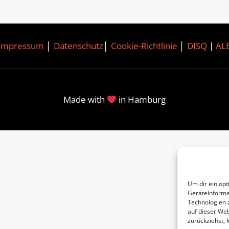
Impressum
│
Datenschutz
│
Cookie-Richtlinie
│
DISQ
|
AL
Made with
in Hamburg
Um dir ein opt
Geräteinforma
Technologien 
auf dieser Web
zurückziehst,