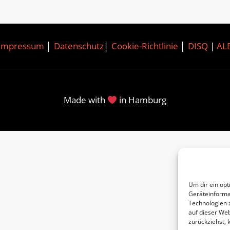
Impressum
│
Datenschutz
│
Cookie-Richtlinie
│
DISQ
|
AL
Made with
in Hamburg
Um dir ein opt
Geräteinforma
Technologien 
auf dieser Web
zurückziehst,