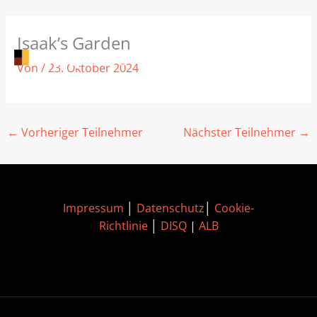
Zum
Isaak’s Garden
Inhalt
springen
Von
/
23. Oktober 2024
←
Vorheriger Teilnehmer
Nächster Teilnehmer
→
Impressum
│
Datenschutz
│
Cookie-
Richtlinie
│
DISQ
|
ALB