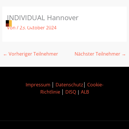
Zum
INDIVIDUAL Hannover
Inhalt
springen
Von
/
23. Oktober 2024
←
Vorheriger Teilnehmer
Nächster Teilnehmer
→
Impressum
│
Datenschutz
│
Cookie-
Richtlinie
│
DISQ
|
ALB