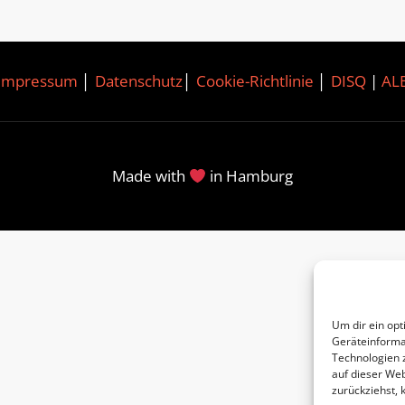
Impressum
│
Datenschutz
│
Cookie-Richtlinie
│
DISQ
|
AL
Made with
in Hamburg
Um dir ein opt
Geräteinforma
Technologien 
auf dieser Web
zurückziehst,