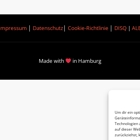
Impressum
│
Datenschutz
│
Cookie-Richtlinie
│
DISQ
|
AL
Made with
in Hamburg
Um dir ein opt
Geräteinforma
Technologien 
auf dieser Web
zurückziehst,