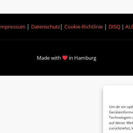
Impressum
│
Datenschutz
│
Cookie-Richtlinie
│
DISQ
|
AL
Made with
in Hamburg
Um dir ein opt
Geräteinforma
Technologien 
auf dieser Web
zurückziehst,