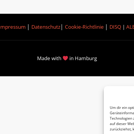
Impressum
│
Datenschutz
│
Cookie-Richtlinie
│
DISQ
|
AL
Made with
in Hamburg
Um dir ein opt
Geräteinforma
Technologien 
auf dieser Web
zurückziehst,