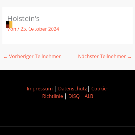
Zum
Holstein’s
Inhalt
springen
Von
/
23. Oktober 2024
←
Vorheriger Teilnehmer
Nächster Teilnehmer
→
Impressum
│
Datenschutz
│
Cookie-
Richtlinie
│
DISQ
|
ALB