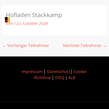
Zum
Hofladen Stackkamp
Inhalt
springen
Von
/
23. Oktober 2024
←
Vorheriger Teilnehmer
Nächster Teilnehmer
→
Impressum
│
Datenschutz
│
Cookie-
Richtlinie
│
DISQ
|
ALB