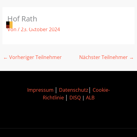
Zum
Hof Rath
Inhalt
springen
Von
/
23. Oktober 2024
←
Vorheriger Teilnehmer
Nächster Teilnehmer
→
Impressum
│
Datenschutz
│
Cookie-
Richtlinie
│
DISQ
|
ALB