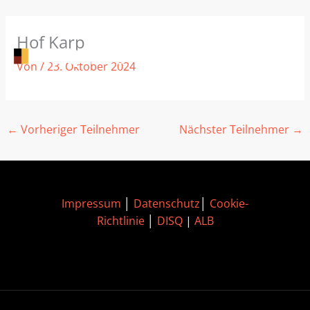
Zum
Hof Karp
Inhalt
springen
Von
/
23. Oktober 2024
←
Vorheriger Teilnehmer
Nächster Teilnehmer
→
Impressum
│
Datenschutz
│
Cookie-
Richtlinie
│
DISQ
|
ALB