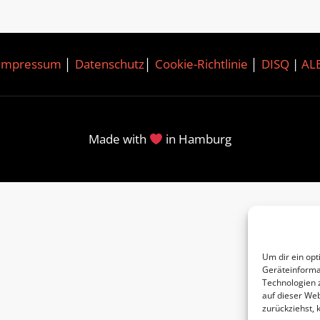
Impressum
│
Datenschutz
│
Cookie-Richtlinie
│
DISQ
|
AL
Made with
in Hamburg
Um dir ein opt
Geräteinforma
Technologien 
auf dieser Web
zurückziehst,