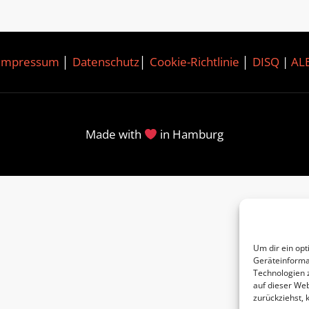
Impressum
│
Datenschutz
│
Cookie-Richtlinie
│
DISQ
|
AL
Made with
in Hamburg
Um dir ein opt
Geräteinforma
Technologien 
auf dieser Web
zurückziehst,