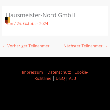
Zum
Hausmeister-Nord GmbH
Inhalt
springen
Von
/
23. Oktober 2024
←
Vorheriger Teilnehmer
Nächster Teilnehmer
→
Impressum
│
Datenschutz
│
Cookie-
Richtlinie
│
DISQ
|
ALB