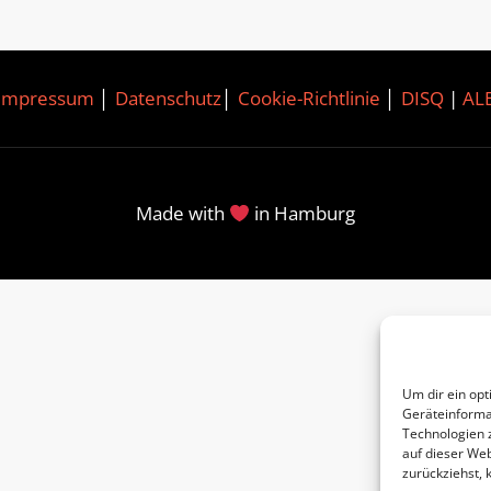
Impressum
│
Datenschutz
│
Cookie-Richtlinie
│
DISQ
|
AL
Made with
in Hamburg
Um dir ein opt
Geräteinforma
Technologien 
auf dieser Web
zurückziehst,