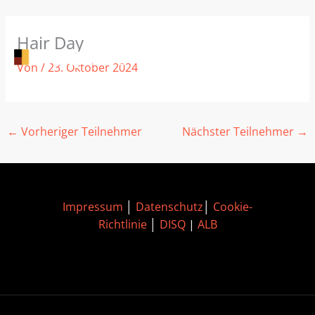
Zum
Hair Day
Inhalt
springen
Von
/
23. Oktober 2024
←
Vorheriger Teilnehmer
Nächster Teilnehmer
→
Impressum
│
Datenschutz
│
Cookie-
Richtlinie
│
DISQ
|
ALB