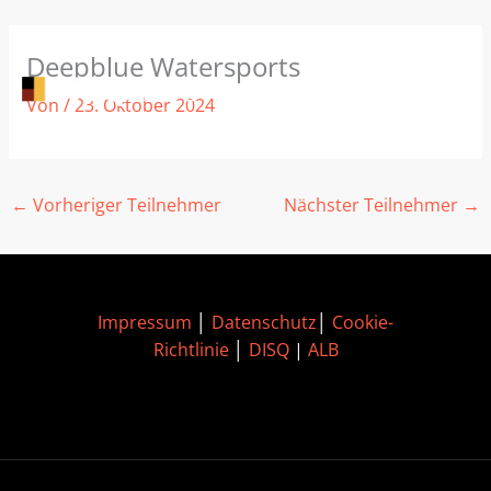
Zum
Deepblue Watersports
Inhalt
springen
Von
/
23. Oktober 2024
←
Vorheriger Teilnehmer
Nächster Teilnehmer
→
Impressum
│
Datenschutz
│
Cookie-
Richtlinie
│
DISQ
|
ALB