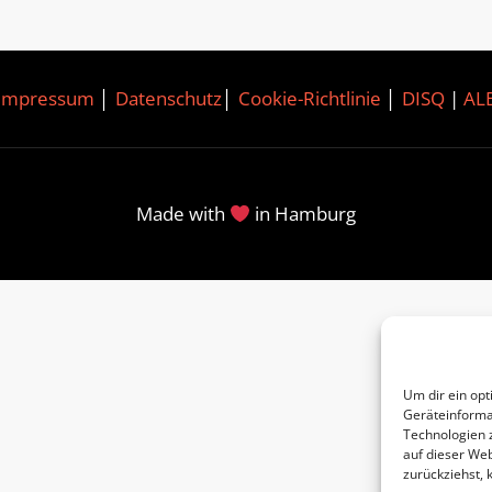
Impressum
│
Datenschutz
│
Cookie-Richtlinie
│
DISQ
|
AL
Made with
in Hamburg
Um dir ein opt
Geräteinforma
Technologien 
auf dieser Web
zurückziehst,