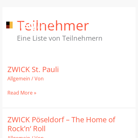
Zum
Inhalt
Teilnehmer
springen
Eine Liste von Teilnehmern
ZWICK St. Pauli
ZWICK
St.
Allgemein
/ Von
Pauli
Read More »
ZWICK Pöseldorf – The Home of
ZWICK
Pöseldorf
Rock’n‘ Roll
–