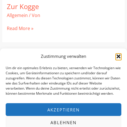
Zur Kogge
Zur
Kogge
Allgemein
/ Von
Read More »
1
2
…
893
Weiter
→
Zustimmung verwalten
Um dir ein optimales Erlebnis zu bieten, verwenden wir Technologien wie
Cookies, um Geräteinformationen zu speichern und/oder darauf
zuzugreifen. Wenn du diesen Technologien zustimmst, können wir Daten
wie das Surfverhalten oder eindeutige IDs auf dieser Website
Impressum
│
Datenschutz
│
Cookie-
verarbeiten. Wenn du deine Zustimmung nicht erteilst oder zurückziehst,
Richtlinie
│
DISQ
|
ALB
können bestimmte Merkmale und Funktionen beeinträchtigt werden.
AKZEPTIEREN
ABLEHNEN