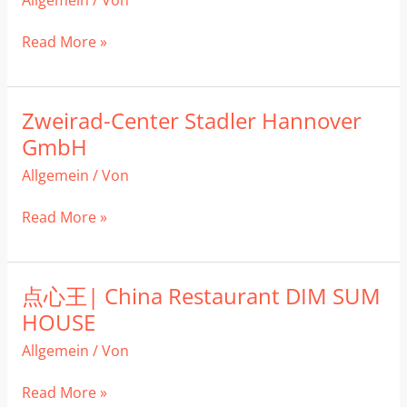
Allgemein
/ Von
The
Home
Read More »
of
Rock’n‘
Roll
Zweirad-Center Stadler Hannover
Zweirad-
Center
GmbH
Stadler
Allgemein
/ Von
Hannover
GmbH
Read More »
点心王| China Restaurant DIM SUM
点
心
HOUSE
王|
Allgemein
/ Von
China
Restaurant
Read More »