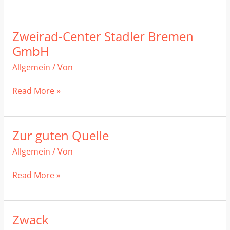
DIM
SUM
HOUSE
Zweirad-Center Stadler Bremen
Zweirad-
Center
GmbH
Stadler
Allgemein
/ Von
Bremen
GmbH
Read More »
Zur guten Quelle
Zur
guten
Allgemein
/ Von
Quelle
Read More »
Zwack
Zwack