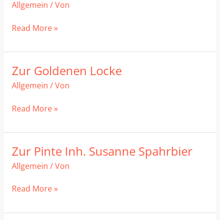
Allgemein
/ Von
Read More »
Zur Goldenen Locke
Zur
Goldenen
Allgemein
/ Von
Locke
Read More »
Zur Pinte Inh. Susanne Spahrbier
Zur
Pinte
Allgemein
/ Von
Inh.
Susanne
Read More »
Spahrbier