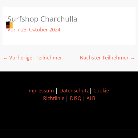
Zum
Surfshop Charchulla
Inhalt
springen
Von
/
23. Oktober 2024
←
Vorheriger Teilnehmer
Nächster Teilnehmer
→
Impressum
│
Datenschutz
│
Cookie-
Richtlinie
│
DISQ
|
ALB