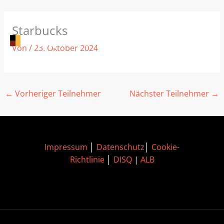
Zum
Starbucks
Inhalt
springen
Von
/
23. Oktober 2024
←
Vorheriger Teilnehmer
Nächster Teilnehmer
→
Impressum
│
Datenschutz
│
Cookie-
Richtlinie
│
DISQ
|
ALB