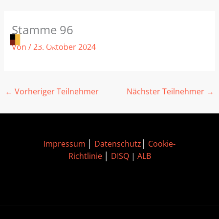
Zum
Stamme 96
Inhalt
springen
Von
/
23. Oktober 2024
←
Vorheriger Teilnehmer
Nächster Teilnehmer
→
Impressum
│
Datenschutz
│
Cookie-
Richtlinie
│
DISQ
|
ALB