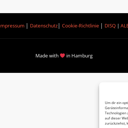
Impressum
│
Datenschutz
│
Cookie-Richtlinie
│
DISQ
|
AL
Made with
in Hamburg
Um dir ein opt
Geräteinforma
Technologien 
auf dieser Web
zurückziehst,