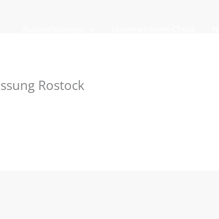
Auszeichnungen
Unternehmens-Check
N
assung Rostock