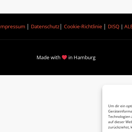
Impressum
│
Datenschutz
│
Cookie-Richtlinie
│
DISQ
|
AL
Made with
in Hamburg
Um dir ein opt
Geräteinforma
Technologien 
auf dieser Web
zurückziehst,