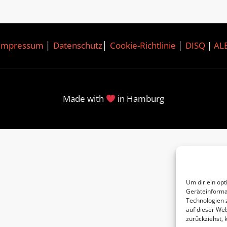
Impressum
│
Datenschutz
│
Cookie-Richtlinie
│
DISQ
|
AL
Made with
in Hamburg
Um dir ein opt
Geräteinforma
Technologien 
auf dieser Web
zurückziehst,