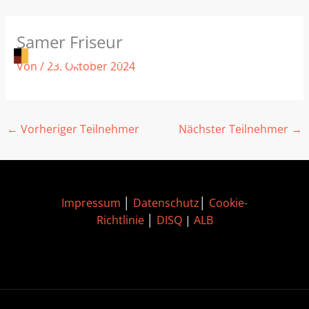
Zum
Samer Friseur
Inhalt
springen
Von
/
23. Oktober 2024
←
Vorheriger Teilnehmer
Nächster Teilnehmer
→
Impressum
│
Datenschutz
│
Cookie-
Richtlinie
│
DISQ
|
ALB