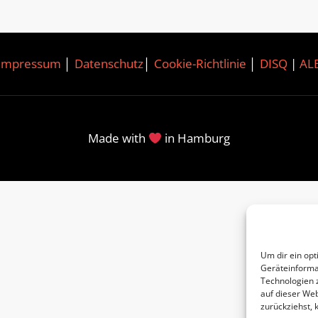
Impressum
│
Datenschutz
│
Cookie-Richtlinie
│
DISQ
|
AL
Made with
in Hamburg
Um dir ein opt
Geräteinforma
Technologien 
auf dieser Web
zurückziehst,