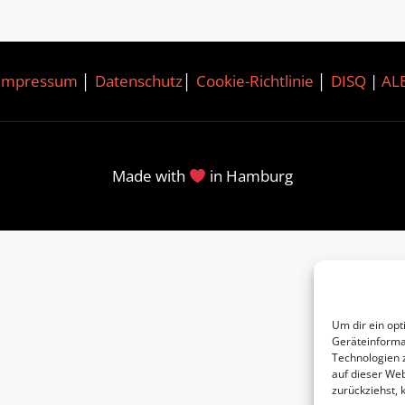
Impressum
│
Datenschutz
│
Cookie-Richtlinie
│
DISQ
|
AL
Made with
in Hamburg
Um dir ein opt
Geräteinforma
Technologien 
auf dieser Web
zurückziehst,