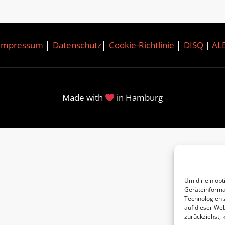
Impressum
│
Datenschutz
│
Cookie-Richtlinie
│
DISQ
|
AL
Made with
in Hamburg
Um dir ein opt
Geräteinforma
Technologien 
auf dieser Web
zurückziehst,