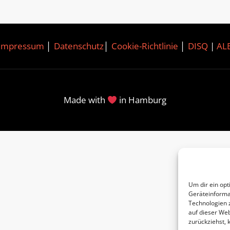
Impressum
│
Datenschutz
│
Cookie-Richtlinie
│
DISQ
|
AL
Made with
in Hamburg
Um dir ein opt
Geräteinforma
Technologien 
auf dieser Web
zurückziehst,