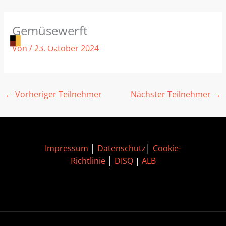
Zum
Gemüsewerft
Inhalt
springen
Von
/
23. Oktober 2024
←
Vorheriger Teilnehmer
Nächster Teilnehmer
→
Impressum
│
Datenschutz
│
Cookie-
Richtlinie
│
DISQ
|
ALB