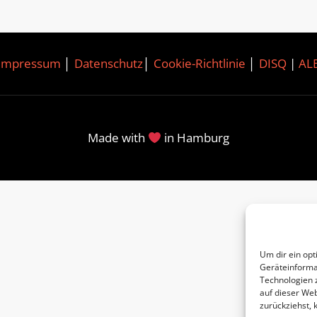
Impressum
│
Datenschutz
│
Cookie-Richtlinie
│
DISQ
|
AL
Made with
in Hamburg
Um dir ein opt
Geräteinforma
Technologien 
auf dieser Web
zurückziehst,