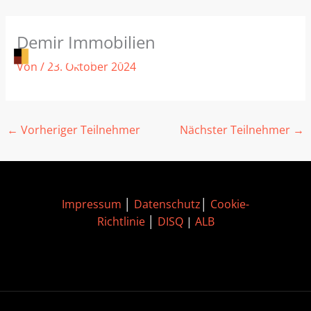
Zum
Demir Immobilien
Inhalt
springen
Von
/
23. Oktober 2024
←
Vorheriger Teilnehmer
Nächster Teilnehmer
→
Impressum
│
Datenschutz
│
Cookie-
Richtlinie
│
DISQ
|
ALB