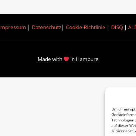
Impressum
│
Datenschutz
│
Cookie-Richtlinie
│
DISQ
|
AL
Made with
in Hamburg
Um dir ein opt
Geräteinforma
Technologien 
auf dieser Web
zurückziehst,