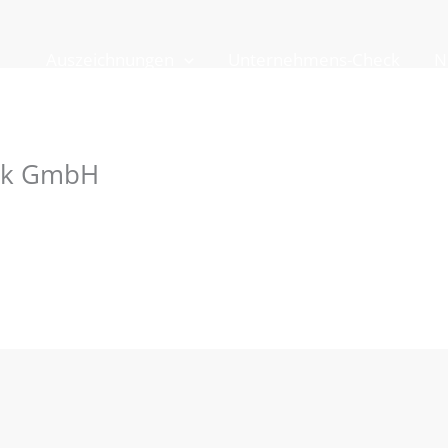
Auszeichnungen
Unternehmens-Check
N
nik GmbH