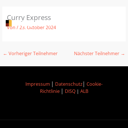
Zum
Curry Express
Inhalt
springen
Von
/
23. Oktober 2024
←
Vorheriger Teilnehmer
Nächster Teilnehmer
→
Impressum
│
Datenschutz
│
Cookie-
Richtlinie
│
DISQ
|
ALB