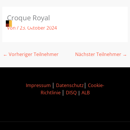
Zum
Croque Royal
Inhalt
springen
Von
/
23. Oktober 2024
←
Vorheriger Teilnehmer
Nächster Teilnehmer
→
Impressum
│
Datenschutz
│
Cookie-
Richtlinie
│
DISQ
|
ALB