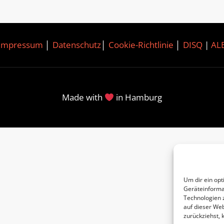
Impressum
│
Datenschutz
│
Cookie-Richtlinie
│
DISQ
|
AL
Made with
in Hamburg
Um dir ein opt
Geräteinforma
Technologien 
auf dieser Web
zurückziehst,