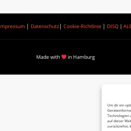
Impressum
│
Datenschutz
│
Cookie-Richtlinie
│
DISQ
|
AL
Made with
in Hamburg
Um dir ein opt
Geräteinforma
Technologien 
auf dieser Web
zurückziehst,