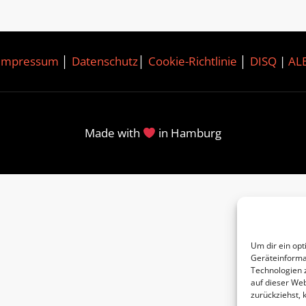
Impressum
│
Datenschutz
│
Cookie-Richtlinie
│
DISQ
|
AL
Made with
in Hamburg
Um dir ein opt
Geräteinforma
Technologien 
auf dieser Web
zurückziehst,