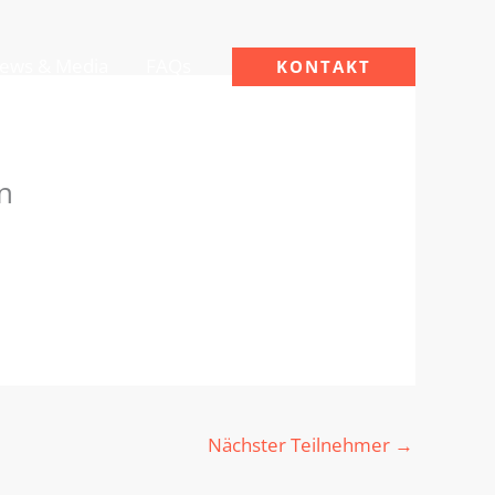
ews & Media
FAQs
KONTAKT
n
Nächster Teilnehmer
→