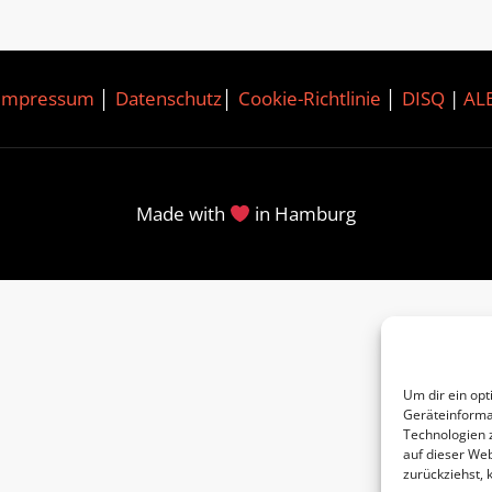
Impressum
│
Datenschutz
│
Cookie-Richtlinie
│
DISQ
|
AL
Made with
in Hamburg
Um dir ein opt
Geräteinforma
Technologien 
auf dieser Web
zurückziehst,